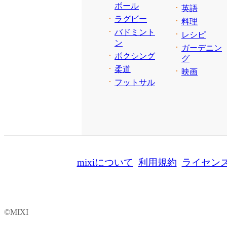
ボール
英語
ラグビー
料理
バドミント
レシピ
ン
ガーデニン
ボクシング
グ
柔道
映画
フットサル
mixiについて
利用規約
ライセン
©MIXI