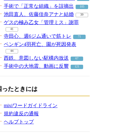
手術で「正常な組織」を誤摘出
105
池田直人、佐藤佳奈アナと結婚
39
ゲスの極み乙女「管理ミス」謝罪
41
寺田心、週6ジム通いで筋トレ
71
ペンギン4羽死亡、園が死因発表
44
西鉄、意図しない駅構内放送
67
手術中の大地震、動画に反響
121
困ったときには
mixiワードガイドライン
規約違反の通報
ヘルプトップ