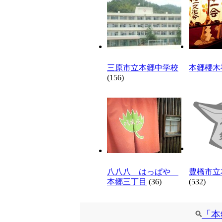
三原市立本郷中学校
本郷櫻木
(156)
八八八 はっぱや
豊橋市立
本郷三丁目
(36)
(532)
「本