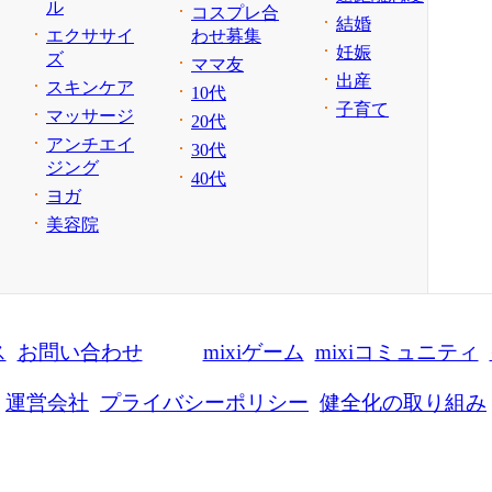
ル
コスプレ合
結婚
エクササイ
わせ募集
妊娠
ズ
ママ友
出産
スキンケア
10代
子育て
マッサージ
20代
アンチエイ
30代
ジング
40代
ヨガ
美容院
ス
お問い合わせ
mixiゲーム
mixiコミュニティ
運営会社
プライバシーポリシー
健全化の取り組み