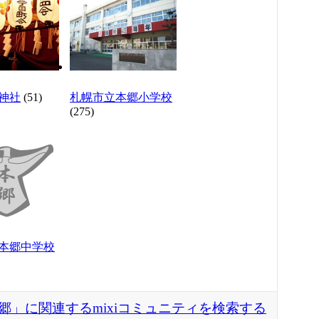
神社
(51)
札幌市立本郷小学校
(275)
本郷中学校
郷」に関連するmixiコミュニティを検索する