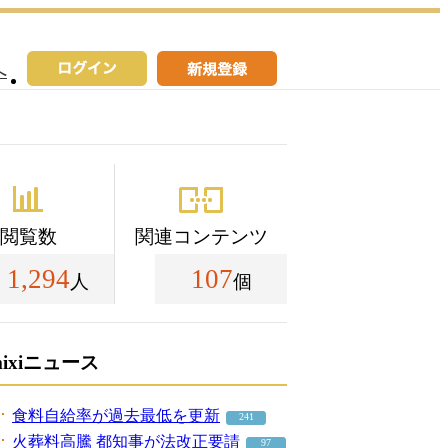
へ
閲覧数
関連コンテンツ
1,294
107
人
個
mixiニュース
食料自給率が過去最低を更新
241
火葬料高騰 都知事が法改正要請
97