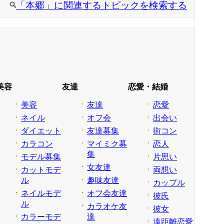
「本郷」に関連するトピックを検索する
美容
友達
恋愛・結婚
美容
友達
恋愛
ネイル
オフ会
出会い
ダイエット
友達募集
街コン
カラコン
マイミク募
恋人
集
モデル募集
片思い
女友達
カットモデ
両想い
ル
趣味友達
カップル
ネイルモデ
オフ会友達
彼氏
ル
カラオケ友
彼女
カラーモデ
達
遠距離恋愛