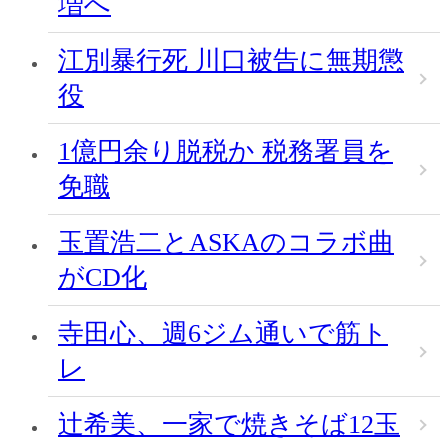
増へ
江別暴行死 川口被告に無期懲
役
1億円余り脱税か 税務署員を
免職
玉置浩二とASKAのコラボ曲
がCD化
寺田心、週6ジム通いで筋ト
レ
辻希美、一家で焼きそば12玉