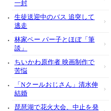
一封
生徒送迎中のバス 追突して
逃走
林家ペー パー子とほぼ「筆
談」
ちいかわ原作者 映画制作で
苦悩
「Nクールおじさん」清水伸
結婚
琵琶湖で花火大会、中止を発