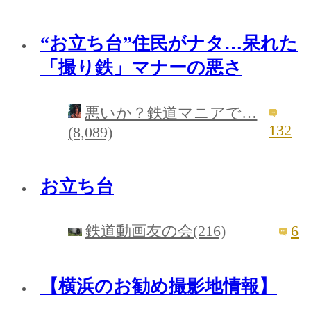
“お立ち台”住民がナタ…呆れた
「撮り鉄」マナーの悪さ
悪いか？鉄道マニアで…
132
(8,089)
お立ち台
6
鉄道動画友の会(216)
【横浜のお勧め撮影地情報】