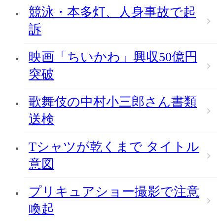
競泳・本多灯、人身事故で起
訴
映画「ちいかわ」興収50億円
突破
歌舞伎の中村小三郎さん書類
送検
Tシャツが乾くまで タイトル
意図
プリキュアショー撮影で注意
喚起