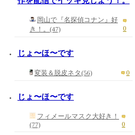
作を配信でイッキ見しよう！。
岡山で『名探偵コナン』好
0
き！。(47)
じょ〜ほ〜です
0
変装＆脱皮ネタ(56)
じょ〜ほ〜です
フィメールマスク大好き！
0
(77)