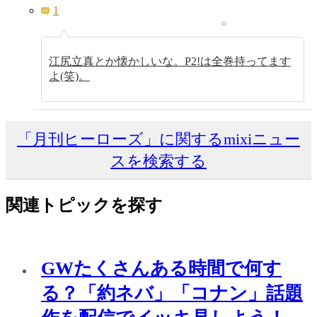
1
江尻立真とか懐かしいな。P2!は全巻持ってます
よ(笑)。
「月刊ヒーローズ」に関するmixiニュー
スを検索する
関連トピックを探す
GWたくさんある時間で何す
る？「約ネバ」「コナン」話題