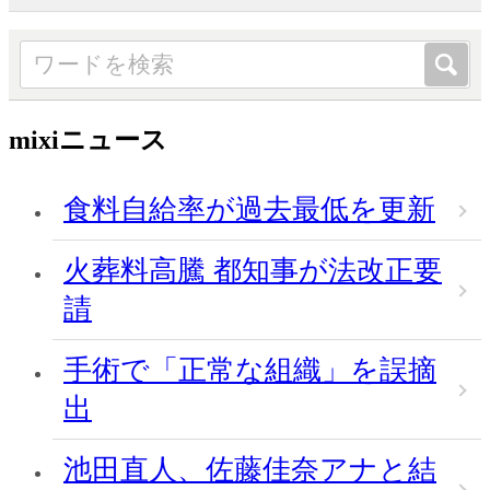
mixiニュース
食料自給率が過去最低を更新
火葬料高騰 都知事が法改正要
請
手術で「正常な組織」を誤摘
出
池田直人、佐藤佳奈アナと結