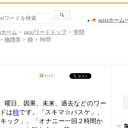
mixiホーム
xiホーム
mixiワードトップ
学問
物理学
時
時間
、曜日、因果、未来、過去などのワー
ドは
時
です。「スキマ☆バスケ」、
ドロップキック」、「オナニー一回２時間か