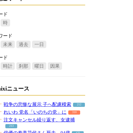
ード
時
ワード
未来
過去
一日
ード
時計
刹那
曜日
因果
mixiニュース
戦争の悲惨な展示 子へ配慮模索
212
れいわ 党名「いのちの党」に
310
注文キャンセル繰り返す、女逮捕
213
俳優の寿美花代さん死去、94歳
175