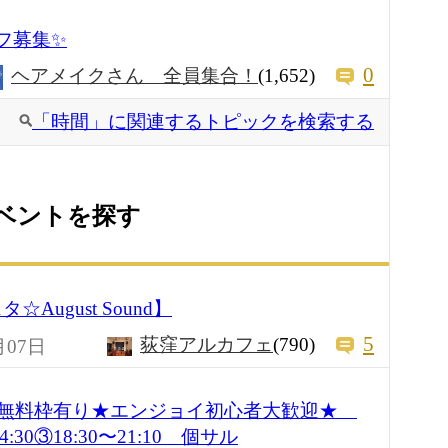
フ募集✨
0
ヘアメイクさん 全員集合！
(1,652)
「時間」に関連するトピックを検索する
ベントを探す
August Sound】
5
荻窪アルカフェ
(790)
月07日
★女性無料枠有り★エンジョイ初心者大歓迎★
14:30③18:30〜21:10 個サル