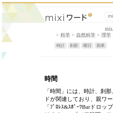
mi
科学
自然科学
理学
時計
刹那
曜日
因果
時間
「時間」には、時計、刹那
ドが関連しており、親ワー
「ﾌﾟﾛﾚｽ&ｽﾎﾟｰﾂBar