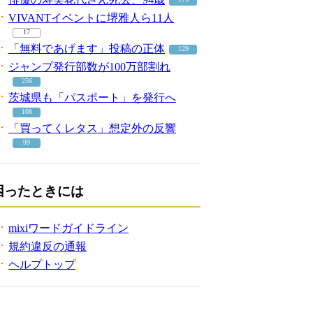
VIVANTイベントに堺雅人ら11人
17
「無料であげます」投稿の正体
129
ジャンプ発行部数が100万部割れ
256
茨城県も「パスポート」を発行へ
108
「買ってくレタス」想定外の反響
99
困ったときには
mixiワードガイドライン
規約違反の通報
ヘルプトップ