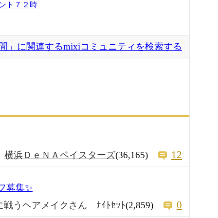
ント７２時
間」に関連するmixiコミュニティを検索する
12
横浜ＤｅＮＡベイスターズ
(36,165)
フ募集✨
0
に戦うヘアメイクさん ﾅｲﾄｾｯﾄ
(2,859)