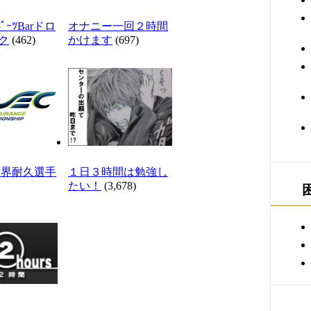
ﾎﾟｰﾂBarドロ
オナニー一回２時間
ク
(462)
かけます
(697)
世界耐久選手
１日３時間は勉強し
たい！
(3,678)