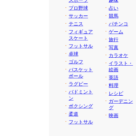
スポーツ
趣味
プロ野球
占い
サッカー
競馬
テニス
パチンコ
フィギュア
ゲーム
スケート
旅行
フットサル
写真
卓球
カラオケ
ゴルフ
イラスト・
バスケット
絵画
ボール
英語
ラグビー
料理
バドミント
レシピ
ン
ガーデニン
ボクシング
グ
柔道
映画
フットサル