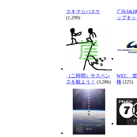
スキマ☆バスケ
ﾌﾟﾛﾚｽ&ｽ
(1,299)
ップキッ
（二時間）サスペン
WEC 
スを観よう！
(3,286)
権
(225)