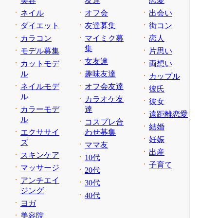
美容
友達
恋愛
ネイル
オフ会
出会い
ダイエット
友達募集
街コン
カラコン
マイミク募
恋人
集
モデル募集
片思い
女友達
カットモデ
両想い
ル
趣味友達
カップル
ネイルモデ
オフ会友達
彼氏
ル
カラオケ友
彼女
カラーモデ
達
遠距離恋愛
ル
コスプレ合
結婚
エクササイ
わせ募集
妊娠
ズ
ママ友
出産
スキンケア
10代
子育て
マッサージ
20代
アンチエイ
30代
ジング
40代
ヨガ
美容院