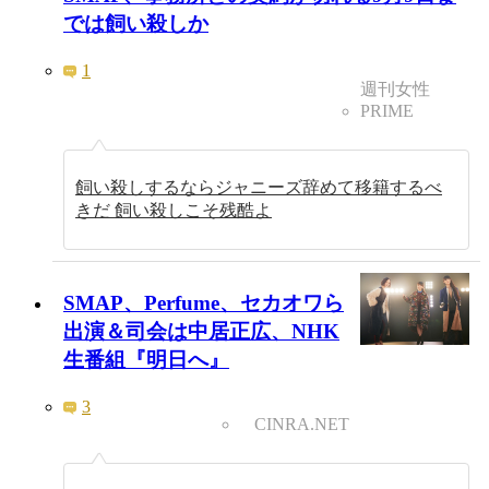
では飼い殺しか
1
週刊女性
PRIME
飼い殺しするならジャニーズ辞めて移籍するべ
きだ 飼い殺しこそ残酷よ
SMAP、Perfume、セカオワら
出演＆司会は中居正広、NHK
生番組『明日へ』
3
CINRA.NET