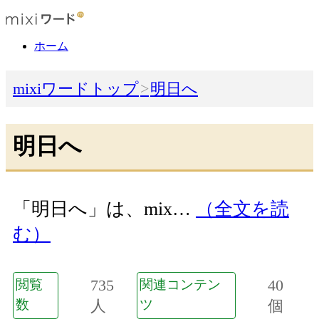
ホーム
mixiワードトップ
明日へ
明日へ
「明日へ」は、mix…
（全文を読
む）
735
40
閲覧
関連コンテン
数
人
ツ
個