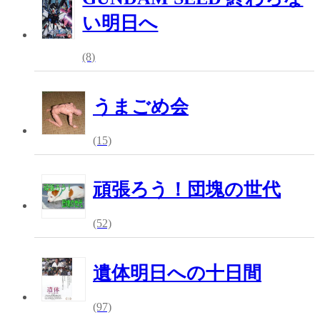
い明日へ
(8)
うまごめ会
(15)
頑張ろう！団塊の世代
(52)
遺体明日への十日間
(97)