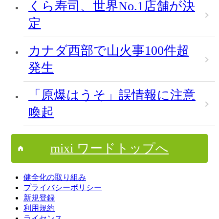
くら寿司、世界No.1店舗が決
定
カナダ西部で山火事100件超
発生
「原爆はうそ」誤情報に注意
喚起
mixi ワードトップへ
健全化の取り組み
プライバシーポリシー
新規登録
利用規約
ライセンス