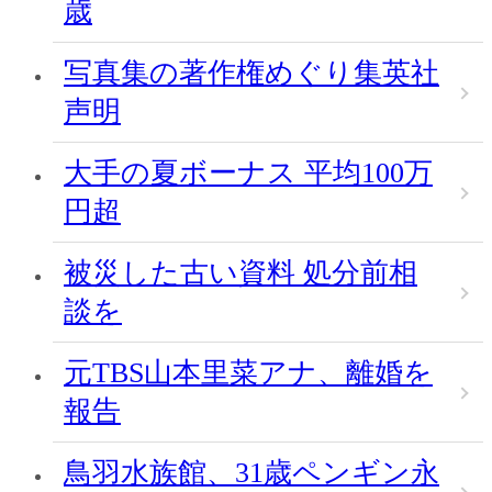
歳
写真集の著作権めぐり集英社
声明
大手の夏ボーナス 平均100万
円超
被災した古い資料 処分前相
談を
元TBS山本里菜アナ、離婚を
報告
鳥羽水族館、31歳ペンギン永