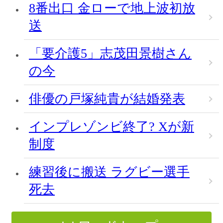
8番出口 金ローで地上波初放
送
「要介護5」志茂田景樹さん
の今
俳優の戸塚純貴が結婚発表
インプレゾンビ終了? Xが新
制度
練習後に搬送 ラグビー選手
死去