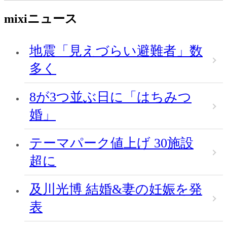
mixiニュース
地震「見えづらい避難者」数
多く
8が3つ並ぶ日に「はちみつ
婚」
テーマパーク値上げ 30施設
超に
及川光博 結婚&妻の妊娠を発
表