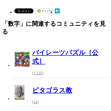
「数字」に関連するコミュニティを見
る
パイレーツパズル［公
式］
(3,135)
ピタゴラス教
(16)