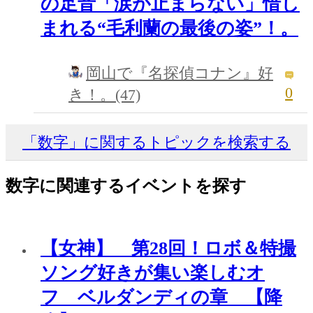
の足音「涙が止まらない」惜し
まれる“毛利蘭の最後の姿”！。
岡山で『名探偵コナン』好
0
き！。(47)
「数字」に関するトピックを検索する
数字に関連するイベントを探す
【女神】 第28回！ロボ＆特撮
ソング好きが集い楽しむオ
フ ベルダンディの章 【降