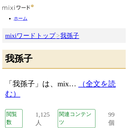
ホーム
mixiワードトップ
我孫子
我孫子
「我孫子」は、mix…
（全文を読
む）
1,125
99
閲覧
関連コンテン
数
人
ツ
個