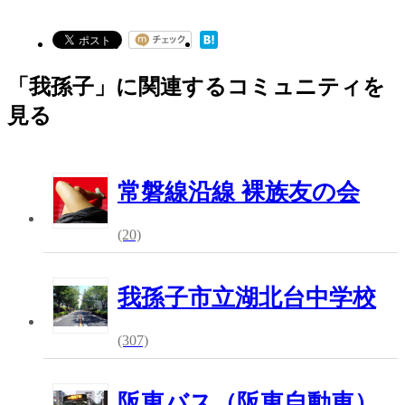
「我孫子」に関連するコミュニティを
見る
常磐線沿線 裸族友の会
(20)
我孫子市立湖北台中学校
(307)
阪東バス（阪東自動車）