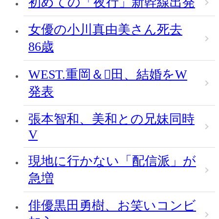
初めての「夜行」新幹線出発
女優の小川真由美さん死去
86歳
WEST.重岡＆田、結婚をW
発表
張本智和、美和との兄妹同時
V
現地に行かない「配信派」が
急増
俳優黒田勇樹、お笑いコンビ