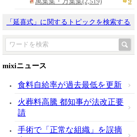
9
萬葉集・万葉集(2,519)
「延喜式」に関するトピックを検索する
mixiニュース
食料自給率が過去最低を更新
火葬料高騰 都知事が法改正要
請
手術で「正常な組織」を誤摘