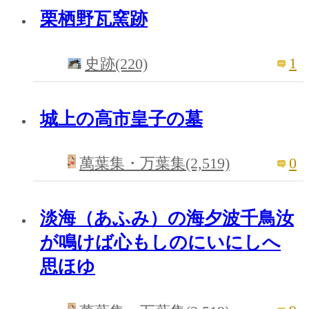
栗栖野瓦窯跡
1
史跡(220)
城上の高市皇子の墓
0
萬葉集・万葉集(2,519)
淡海（あふみ）の海夕波千鳥汝
が鳴けば心もしのにいにしへ
思ほゆ