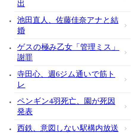
出
池田直人、佐藤佳奈アナと結
婚
ゲスの極み乙女「管理ミス」
謝罪
寺田心、週6ジム通いで筋ト
レ
ペンギン4羽死亡、園が死因
発表
西鉄、意図しない駅構内放送