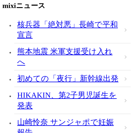
mixiニュース
核兵器「絶対悪」長崎で平和
宣言
熊本地震 米軍支援受け入れ
へ
初めての「夜行」新幹線出発
HIKAKIN、第2子男児誕生を
発表
山崎怜奈 サンジャポで妊娠
報告