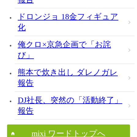
ドロンジョ 18金フィギュア
化
俺クロ×京急企画で「お詫
び」
熊本で炊き出し ダレノガレ
報告
DJ社長、突然の「活動終了」
報告
mixi ワードトップへ