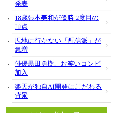
発表
18歳張本美和が優勝 2度目の
頂点
現地に行かない「配信派」が
急増
俳優黒田勇樹、お笑いコンビ
加入
楽天が独自AI開発にこだわる
背景