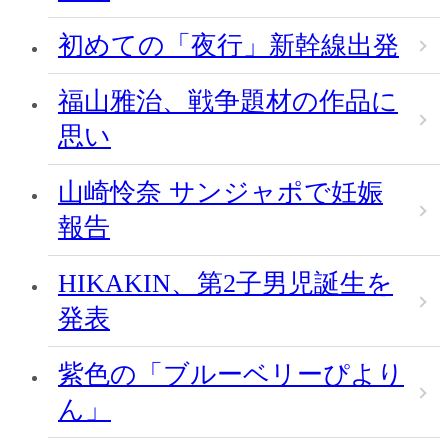
初めての「夜行」新幹線出発
福山雅治、戦争題材の作品に
思い
山崎怜奈 サンジャポで妊娠
報告
HIKAKIN、第2子男児誕生を
発表
紫色の「ブルーベリーぴより
ん」