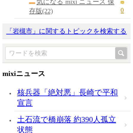
気になる mixi ニュース 保
0
存版(22)
「岩槻市」に関するトピックを検索する
mixiニュース
核兵器「絶対悪」長崎で平和
宣言
土石流で橋崩落 約390人孤立
状態