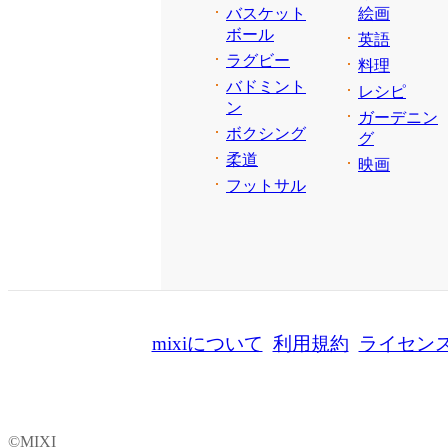
バスケット
絵画
ボール
英語
ラグビー
料理
バドミント
レシピ
ン
ガーデニン
ボクシング
グ
柔道
映画
フットサル
mixiについて
利用規約
ライセン
©MIXI