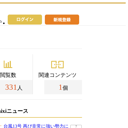
へ
閲覧数
関連コンテンツ
331
1
人
個
mixiニュース
台風13号 再び非常に強い勢力に
7