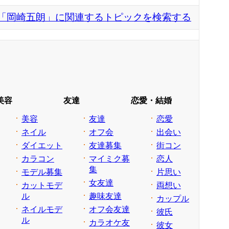
「岡崎五朗」に関連するトピックを検索する
美容
友達
恋愛・結婚
美容
友達
恋愛
ネイル
オフ会
出会い
ダイエット
友達募集
街コン
カラコン
マイミク募
恋人
集
モデル募集
片思い
女友達
カットモデ
両想い
ル
趣味友達
カップル
ネイルモデ
オフ会友達
彼氏
ル
カラオケ友
彼女