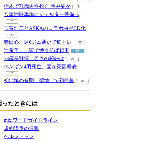
栃木で71歳男性死亡 熱中症か
5
八重洲駐車場にシェルター整備へ
24
玉置浩二とASKAのコラボ曲がCD化
23
寺田心、週6ジム通いで筋トレ
35
辻希美、一家で焼きそば12玉
56
53歳長野博、若さの秘訣は
26
ペンギン4羽死亡、園が死因発表
2
初出場の有明「聖地」で初白星
10
困ったときには
mixiワードガイドライン
規約違反の通報
ヘルプトップ