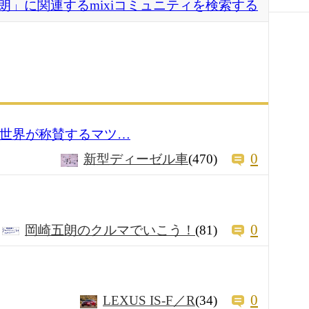
朗」に関連するmixiコミュニティを検索する
！世界が称賛するマツ…
0
新型ディーゼル車
(470)
0
岡崎五朗のクルマでいこう！
(81)
0
LEXUS IS-F／R
(34)