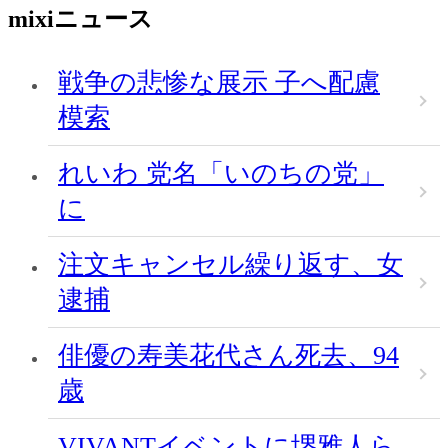
mixiニュース
戦争の悲惨な展示 子へ配慮
模索
れいわ 党名「いのちの党」
に
注文キャンセル繰り返す、女
逮捕
俳優の寿美花代さん死去、94
歳
VIVANTイベントに堺雅人ら