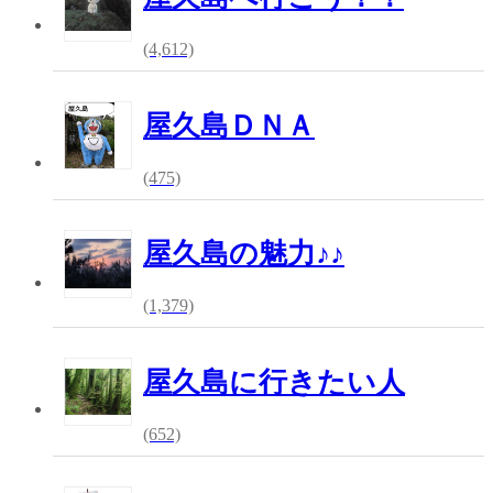
(4,612)
屋久島ＤＮＡ
(475)
屋久島の魅力♪♪
(1,379)
屋久島に行きたい人
(652)