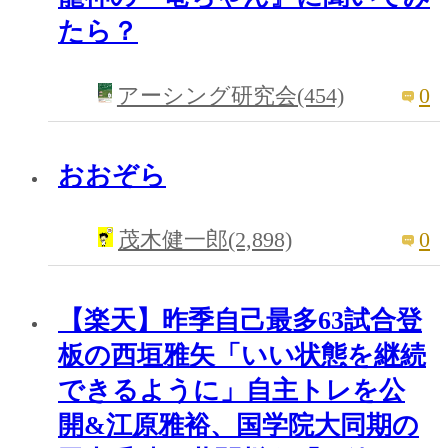
たら？
0
アーシング研究会(454)
おおぞら
0
茂木健一郎(2,898)
【楽天】昨季自己最多63試合登
板の西垣雅矢「いい状態を継続
できるように」自主トレを公
開&江原雅裕、国学院大同期の