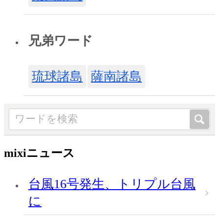
兄弟ワード
琉球諸島
薩南諸島
mixiニュース
台風16号発生、トリプル台風
に