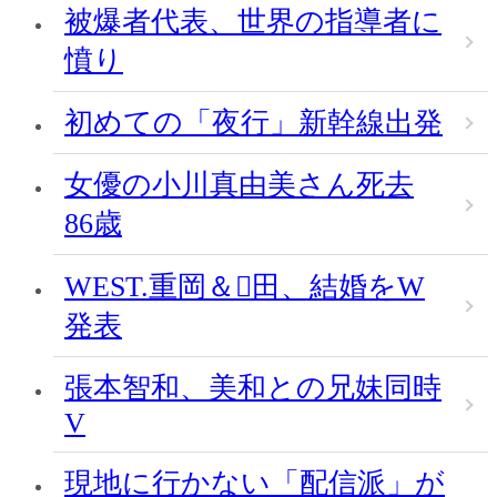
被爆者代表、世界の指導者に
憤り
初めての「夜行」新幹線出発
女優の小川真由美さん死去
86歳
WEST.重岡＆田、結婚をW
発表
張本智和、美和との兄妹同時
V
現地に行かない「配信派」が