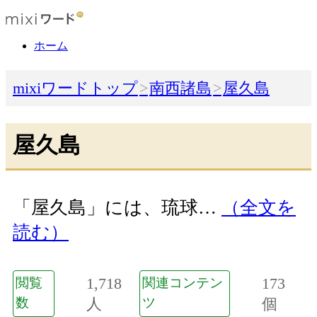
ホーム
mixiワードトップ
南西諸島
屋久島
屋久島
「屋久島」には、琉球…
（全文を
読む）
1,718
173
閲覧
関連コンテン
数
人
ツ
個