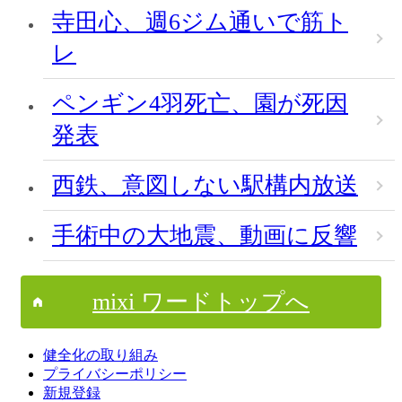
寺田心、週6ジム通いで筋ト
レ
ペンギン4羽死亡、園が死因
発表
西鉄、意図しない駅構内放送
手術中の大地震、動画に反響
mixi ワードトップへ
健全化の取り組み
プライバシーポリシー
新規登録