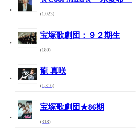
(1,023)
宝塚歌劇団：９２期生
(180)
龍 真咲
(1,316)
宝塚歌劇団★86期
(318)