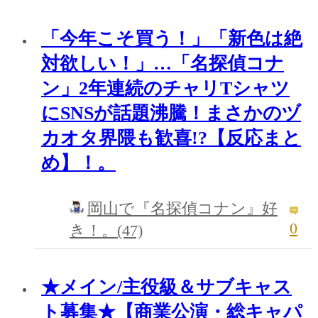
「今年こそ買う！」「新色は絶
対欲しい！」…「名探偵コナ
ン」2年連続のチャリTシャツ
にSNSが話題沸騰！まさかのヅ
カオタ界隈も歓喜!?【反応まと
め】！。
岡山で『名探偵コナン』好
0
き！。(47)
★メイン/主役級＆サブキャス
ト募集★【商業公演・総キャパ