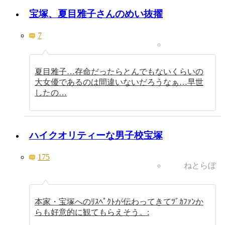
宝塚、夏目雅子さんのめい抜擢
7
夏目雅子…存命だったらとんでもないくらいの
大女優であるのは間違いないだろうなぁ…早世
したの…
ハイクオリティーな男子校宝塚
175
ねとらぼ
本家・宝塚へのﾘｽﾍﾟｸﾄが伝わってきてﾂﾞｶﾌｧﾝか
らも好意的に観てもらえそう。: