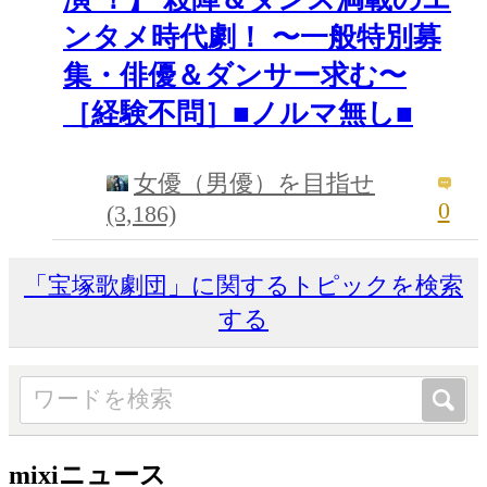
ンタメ時代劇！ 〜一般特別募
集・俳優＆ダンサー求む〜
［経験不問］■ノルマ無し■
女優（男優）を目指せ
0
(3,186)
「宝塚歌劇団」に関するトピックを検索
する
mixiニュース