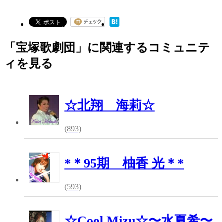
「宝塚歌劇団」に関連するコミュニテ
ィを見る
☆北翔 海莉☆
(893)
*＊95期 柚香 光＊*
(593)
☆Cool Mizu☆〜水夏希〜