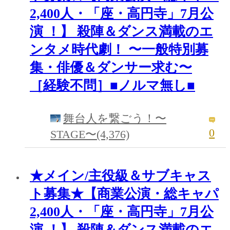
2,400人・「座・高円寺」7月公
演 ！】 殺陣＆ダンス満載のエ
ンタメ時代劇！ 〜一般特別募
集・俳優＆ダンサー求む〜
［経験不問］■ノルマ無し■
舞台人を繋ごう！〜
0
STAGE〜(4,376)
★メイン/主役級＆サブキャス
ト募集★【商業公演・総キャパ
2,400人・「座・高円寺」7月公
演 ！】 殺陣＆ダンス満載のエ