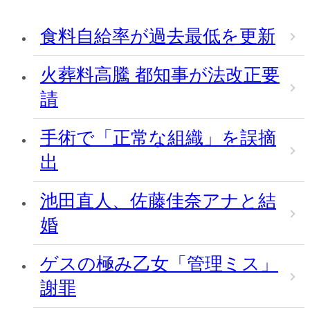
食料自給率が過去最低を更新
火葬料高騰 都知事が法改正要
請
手術で「正常な組織」を誤摘
出
池田直人、佐藤佳奈アナと結
婚
ゲスの極み乙女「管理ミス」
謝罪