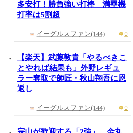
多安打！勝負強い打棒 満塁機
打率は5割超
0
イーグルスファン(144)
【楽天】武藤敦貴「やるべきこ
とやれば結果も」外野レギュ
ラー奪取で師匠・秋山翔吾に恩
返し
0
イーグルスファン(144)
宗山が歓迎する「2強」 金丸