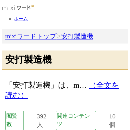
ホーム
mixiワードトップ
安打製造機
安打製造機
「安打製造機」は、m…
（全文を
読む）
392
10
閲覧
関連コンテン
数
人
ツ
個