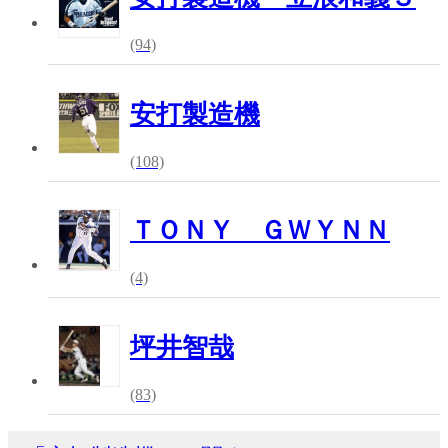
(94)
安打製造機
(108)
ＴＯＮＹ ＧＷＹＮＮ
(4)
坪井智哉
(83)