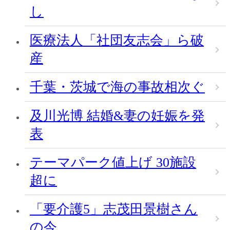
し
医療法人「社団友志会」ら破
産
千葉・茨城で海の事故相次ぐ
及川光博 結婚&妻の妊娠を発
表
テーマパーク値上げ 30施設
超に
「要介護5」志茂田景樹さん
の今