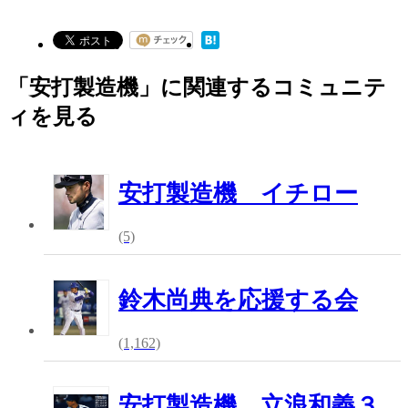
「安打製造機」に関連するコミュニテ
ィを見る
安打製造機 イチロー
(5)
鈴木尚典を応援する会
(1,162)
安打製造機 立浪和義３