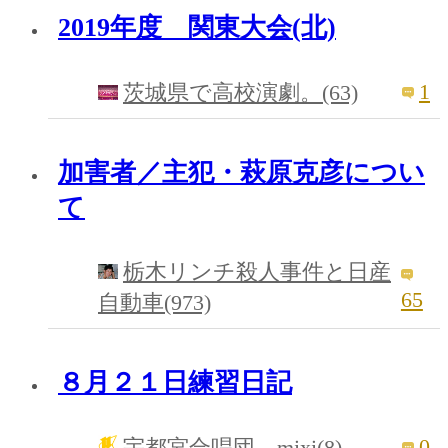
2019年度 関東大会(北)
1
茨城県で高校演劇。(63)
加害者／主犯・萩原克彦につい
て
栃木リンチ殺人事件と日産
65
自動車(973)
８月２１日練習日記
0
宇都宮合唱団 mixi(8)