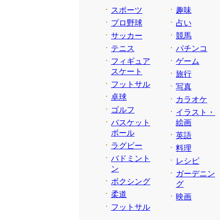
スポーツ
趣味
プロ野球
占い
サッカー
競馬
テニス
パチンコ
フィギュア
ゲーム
スケート
旅行
フットサル
写真
卓球
カラオケ
ゴルフ
イラスト・
バスケット
絵画
ボール
英語
ラグビー
料理
バドミント
レシピ
ン
ガーデニン
ボクシング
グ
柔道
映画
フットサル