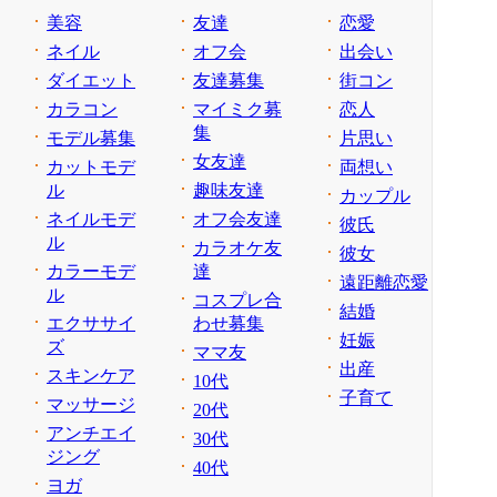
美容
友達
恋愛
ネイル
オフ会
出会い
ダイエット
友達募集
街コン
カラコン
マイミク募
恋人
集
モデル募集
片思い
女友達
カットモデ
両想い
ル
趣味友達
カップル
ネイルモデ
オフ会友達
彼氏
ル
カラオケ友
彼女
カラーモデ
達
遠距離恋愛
ル
コスプレ合
結婚
エクササイ
わせ募集
妊娠
ズ
ママ友
出産
スキンケア
10代
子育て
マッサージ
20代
アンチエイ
30代
ジング
40代
ヨガ