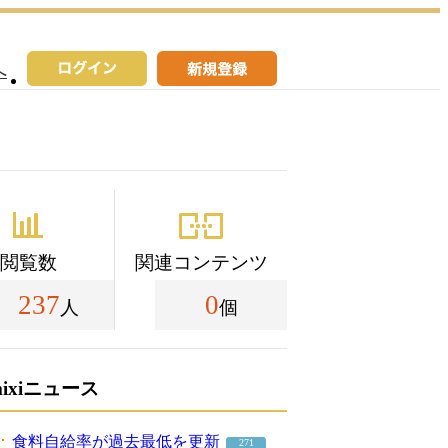
へ
閲覧数
関連コンテンツ
237
0
人
個
mixiニュース
食料自給率が過去最低を更新
271