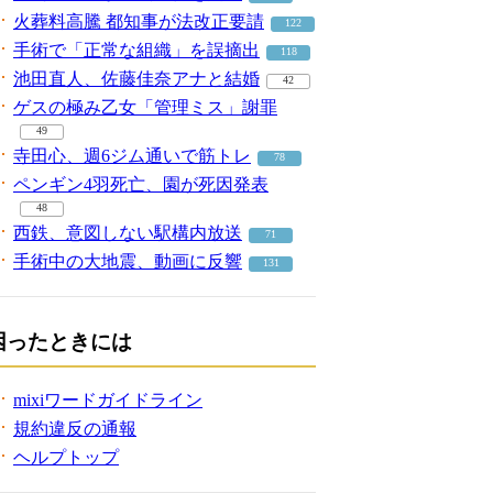
火葬料高騰 都知事が法改正要請
122
手術で「正常な組織」を誤摘出
118
池田直人、佐藤佳奈アナと結婚
42
ゲスの極み乙女「管理ミス」謝罪
49
寺田心、週6ジム通いで筋トレ
78
ペンギン4羽死亡、園が死因発表
48
西鉄、意図しない駅構内放送
71
手術中の大地震、動画に反響
131
困ったときには
mixiワードガイドライン
規約違反の通報
ヘルプトップ