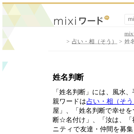
mi
占い・相（そう）
姓
姓名判断
「姓名判断」には、風水、
親ワードは
占い・相（そう
屋」、「姓名判断で幸せを
断☆名付け」、「汝は、「
ニティで友達・仲間を募集