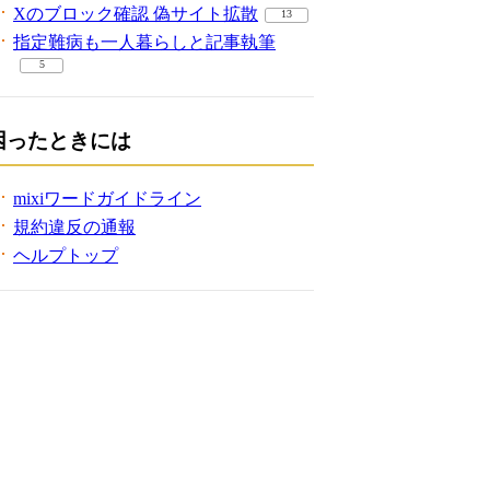
Xのブロック確認 偽サイト拡散
13
指定難病も一人暮らしと記事執筆
5
困ったときには
mixiワードガイドライン
規約違反の通報
ヘルプトップ