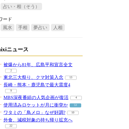
占い・相（そう）
ワード
風水
手相
夢占い
人相
mixiニュース
被爆から81年、広島平和宣言全文
2
東北三大祭り、クマ対策入念
13
長崎・熊本・鹿児島で最大震度4
9
MBS深夜番組の人気企画が復活
4
使用済みロケットが月に衝突か
53
ワタミの「鳥メロ」なぜ好調?
10
外食、減税対象の持ち帰り拡充へ
22