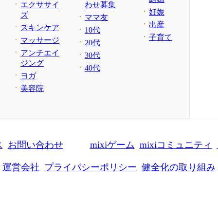
エクササイ
わせ募集
妊娠
ズ
ママ友
出産
スキンケア
10代
子育て
マッサージ
20代
アンチエイ
30代
ジング
40代
ヨガ
美容院
ス
お問い合わせ
mixiゲーム
mixiコミュニティ
運営会社
プライバシーポリシー
健全化の取り組み