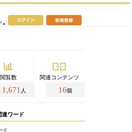
へ
閲覧数
関連コンテンツ
1,671
16
人
個
関連ワード
ード