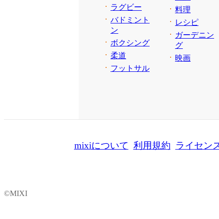
ラグビー
料理
バドミント
レシピ
ン
ガーデニン
ボクシング
グ
柔道
映画
フットサル
mixiについて
利用規約
ライセン
©MIXI