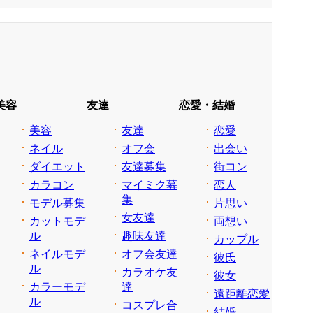
美容
友達
恋愛・結婚
美容
友達
恋愛
ネイル
オフ会
出会い
ダイエット
友達募集
街コン
カラコン
マイミク募
恋人
集
モデル募集
片思い
女友達
カットモデ
両想い
ル
趣味友達
カップル
ネイルモデ
オフ会友達
彼氏
ル
カラオケ友
彼女
カラーモデ
達
遠距離恋愛
ル
コスプレ合
結婚