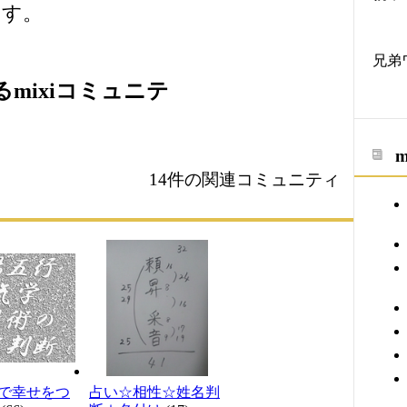
ます。
兄弟
mixiコミュニテ
14件の関連コミュニティ
で幸せをつ
占い☆相性☆姓名判