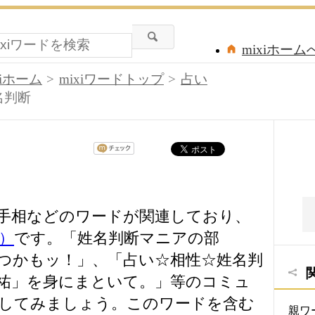
mixiホーム
xiホーム
mixiワードトップ
占い
名判断
手相などのワードが関連しており、
）
です。「姓名判断マニアの部
つかもッ！」、「占い☆相性☆姓名判
祐」を身にまといて。」等のコミュ
してみましょう。このワードを含む
親ワ