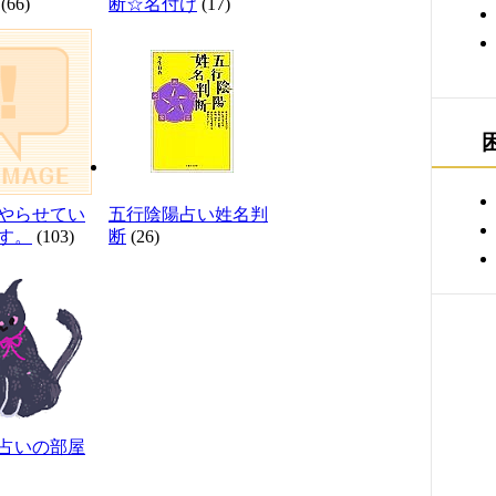
(66)
断☆名付け
(17)
やらせてい
五行陰陽占い姓名判
す。
(103)
断
(26)
占いの部屋