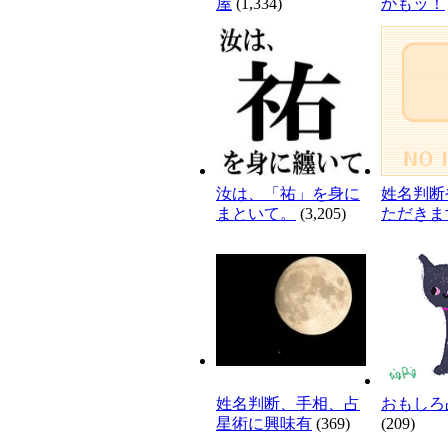
屋
(1,334)
かもッ！
汝は、「祐」を身に
姓名判断
まといて。
(3,205)
ただきま
姓名判断、手相、占
おもしろ
星術に興味有
(369)
(209)