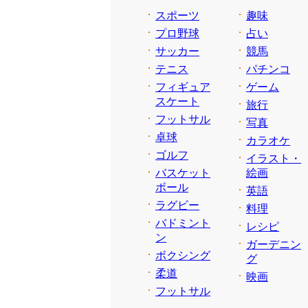
スポーツ
趣味
プロ野球
占い
サッカー
競馬
テニス
パチンコ
フィギュア
ゲーム
スケート
旅行
フットサル
写真
卓球
カラオケ
ゴルフ
イラスト・
バスケット
絵画
ボール
英語
ラグビー
料理
バドミント
レシピ
ン
ガーデニン
ボクシング
グ
柔道
映画
フットサル