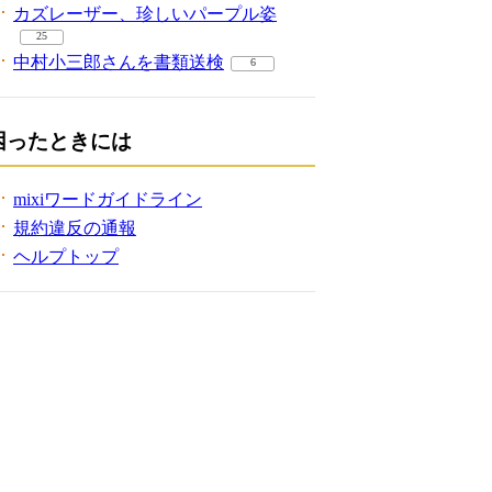
カズレーザー、珍しいパープル姿
25
中村小三郎さんを書類送検
6
困ったときには
mixiワードガイドライン
規約違反の通報
ヘルプトップ