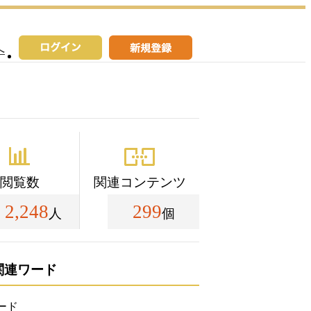
へ
閲覧数
関連コンテンツ
2,248
299
人
個
関連ワード
ード