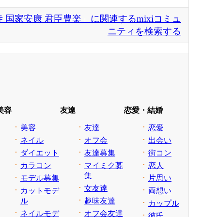
 国家安康 君臣豊楽」に関連するmixiコミュ
ニティを検索する
美容
友達
恋愛・結婚
美容
友達
恋愛
ネイル
オフ会
出会い
ダイエット
友達募集
街コン
カラコン
マイミク募
恋人
集
モデル募集
片思い
女友達
カットモデ
両想い
ル
趣味友達
カップル
ネイルモデ
オフ会友達
彼氏