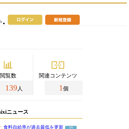
へ
閲覧数
関連コンテンツ
139
1
人
個
mixiニュース
食料自給率が過去最低を更新
290