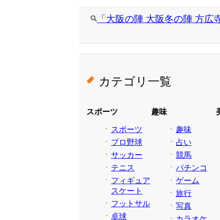
「大阪の陣 大阪冬の陣 方広寺
カテゴリ一覧
スポーツ
趣味
スポーツ
趣味
プロ野球
占い
サッカー
競馬
テニス
パチンコ
フィギュア
ゲーム
スケート
旅行
フットサル
写真
卓球
カラオケ