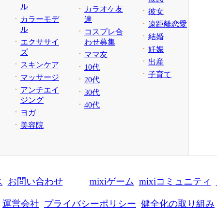
ル
カラオケ友
彼女
カラーモデ
達
遠距離恋愛
ル
コスプレ合
結婚
エクササイ
わせ募集
妊娠
ズ
ママ友
出産
スキンケア
10代
子育て
マッサージ
20代
アンチエイ
30代
ジング
40代
ヨガ
美容院
ス
お問い合わせ
mixiゲーム
mixiコミュニティ
運営会社
プライバシーポリシー
健全化の取り組み