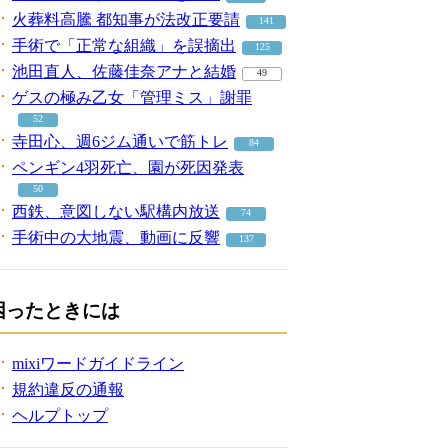
火葬料高騰 都知事が法改正要請
141
手術で「正常な組織」を誤摘出
125
池田直人、佐藤佳奈アナと結婚
49
ゲスの極み乙女「管理ミス」謝罪
52
寺田心、週6ジム通いで筋トレ
84
ペンギン4羽死亡、園が死因発表
50
西鉄、意図しない駅構内放送
74
手術中の大地震、動画に反響
137
困ったときには
mixiワードガイドライン
規約違反の通報
ヘルプトップ