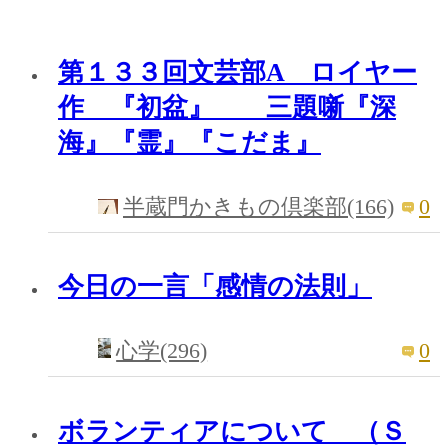
第１３３回文芸部A ロイヤー
作 『初盆』 三題噺『深
海』『霊』『こだま』
0
半蔵門かきもの倶楽部(166)
今日の一言「感情の法則」
0
心学(296)
ボランティアについて （Ｓ