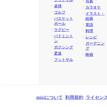
写真
卓球
カラオケ
ゴルフ
イラスト・
バスケット
絵画
ボール
英語
ラグビー
料理
バドミント
レシピ
ン
ガーデニン
ボクシング
グ
柔道
映画
フットサル
mixiについて
利用規約
ライセン