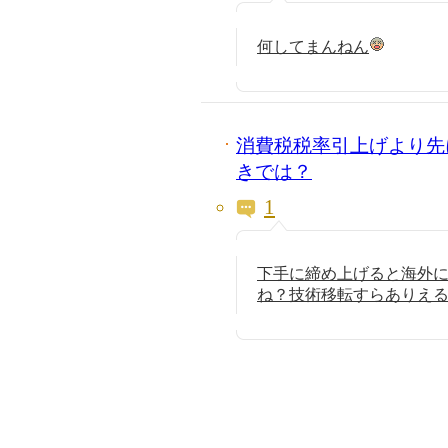
何してまんねん
消費税税率引上げより先
きでは？
1
下手に締め上げると海外
ね？技術移転すらありえ