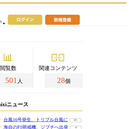
へ
閲覧数
関連コンテンツ
501
28
人
個
mixiニュース
台風16号発生、トリプル台風に
41
海自のP1哨戒機、ジブチへ出発
4