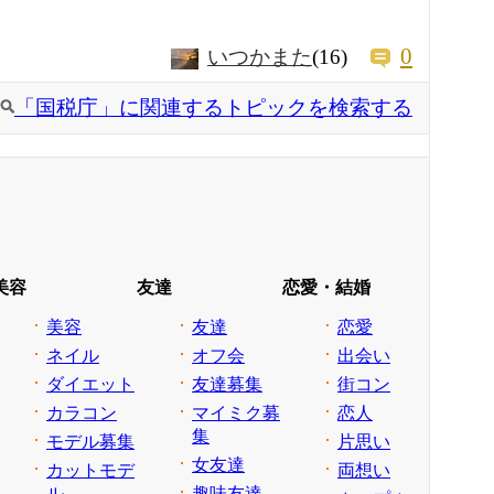
0
いつかまた
(16)
「国税庁」に関連するトピックを検索する
美容
友達
恋愛・結婚
美容
友達
恋愛
ネイル
オフ会
出会い
ダイエット
友達募集
街コン
カラコン
マイミク募
恋人
集
モデル募集
片思い
女友達
カットモデ
両想い
ル
趣味友達