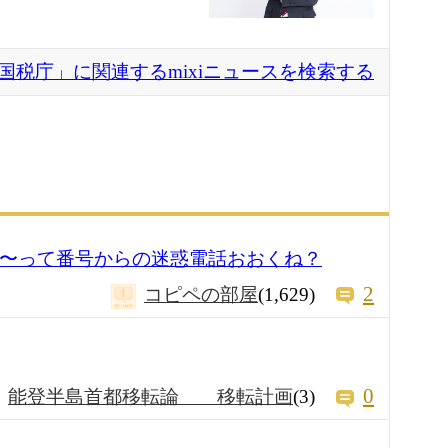
国税庁」に関連するmixiニュースを検索する
00〜って番号からの迷惑電話おおくね？
2
コピペの部屋
(1,629)
0
能登半島首都移転論 移転計画
(3)