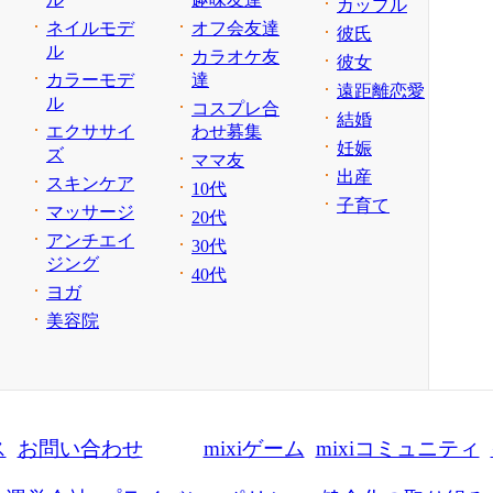
カップル
ネイルモデ
オフ会友達
彼氏
ル
カラオケ友
彼女
カラーモデ
達
遠距離恋愛
ル
コスプレ合
結婚
エクササイ
わせ募集
妊娠
ズ
ママ友
出産
スキンケア
10代
子育て
マッサージ
20代
アンチエイ
30代
ジング
40代
ヨガ
美容院
ス
お問い合わせ
mixiゲーム
mixiコミュニティ