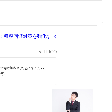
に租税回避対策を強化すべ
JIJICO
に本拠地移されるだけじゃ
るぞ。