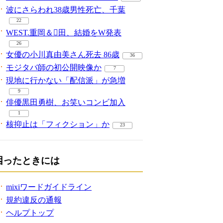
波にさらわれ38歳男性死亡、千葉
22
WEST.重岡＆田、結婚をW発表
26
女優の小川真由美さん死去 86歳
36
モジタバ師の初公開映像か
7
現地に行かない「配信派」が急増
9
俳優黒田勇樹、お笑いコンビ加入
1
核抑止は「フィクション」か
23
困ったときには
mixiワードガイドライン
規約違反の通報
ヘルプトップ