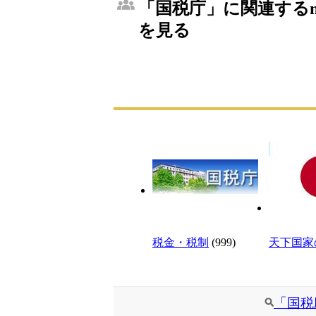
「国税庁」に関連するm
を見る
税金・税制
(999)
天下国家
「国税