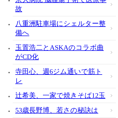
故
八重洲駐車場にシェルター整
備へ
玉置浩二とASKAのコラボ曲
がCD化
寺田心、週6ジム通いで筋ト
レ
辻希美、一家で焼きそば12玉
53歳長野博、若さの秘訣は