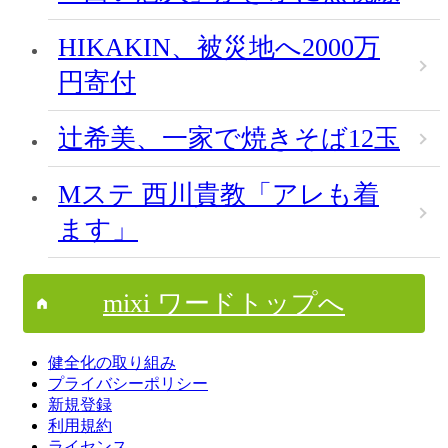
HIKAKIN、被災地へ2000万
円寄付
辻希美、一家で焼きそば12玉
Mステ 西川貴教「アレも着
ます」
mixi ワードトップへ
健全化の取り組み
プライバシーポリシー
新規登録
利用規約
ライセンス