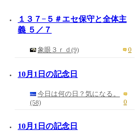
１３７−５＃エセ保守と全体主
義 ５／７
0
象眼３ｒｄ(9)
10月1日の記念日
今日は何の日？気になる。
0
(58)
10月1日の記念日