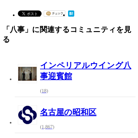
「八事」に関連するコミュニティを見
る
インペリアルウイング八
事迎賓館
(18)
名古屋の昭和区
(1,867)