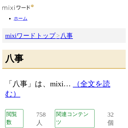
ホーム
mixiワードトップ
八事
八事
「八事」は、mixi…
（全文を読
む）
758
32
閲覧
関連コンテン
数
人
ツ
個