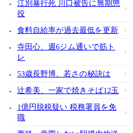
江別暴行死 川口被告に無期懲
役
食料自給率が過去最低を更新
寺田心、週6ジム通いで筋ト
レ
53歳長野博、若さの秘訣は
辻希美、一家で焼きそば12玉
1億円脱税疑い 税務署員を免
職