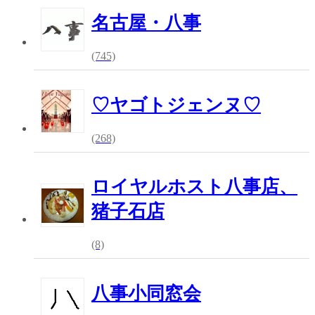
名古屋・八事
(745)
♡ヤゴトジェンヌ♡
(268)
ロイヤルホスト八事店、
猪子石店
(8)
八事小同窓会