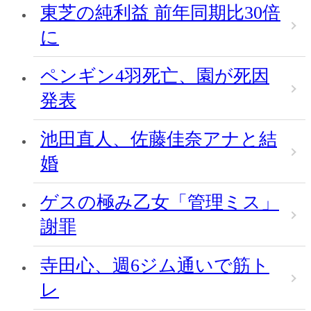
東芝の純利益 前年同期比30倍
に
ペンギン4羽死亡、園が死因
発表
池田直人、佐藤佳奈アナと結
婚
ゲスの極み乙女「管理ミス」
謝罪
寺田心、週6ジム通いで筋ト
レ