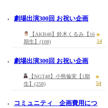
劇場出演300回 お祝い企画
【AKB48】鈴木くるみ【16
14
期生】(108)
劇場出演300回 お祝い企画
【NGT48】小熊倫実【1期
54
生】(258)
コミュニティ 企画費用につ