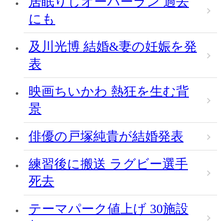
居眠りしオーバーラン 過去
にも
及川光博 結婚&妻の妊娠を発
表
映画ちいかわ 熱狂を生む背
景
俳優の戸塚純貴が結婚発表
練習後に搬送 ラグビー選手
死去
テーマパーク値上げ 30施設