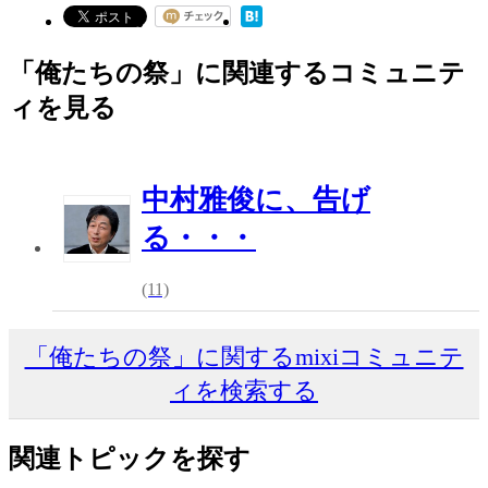
「俺たちの祭」に関連するコミュニテ
ィを見る
中村雅俊に、告げ
る・・・
(11)
「俺たちの祭」に関するmixiコミュニテ
ィを検索する
関連トピックを探す