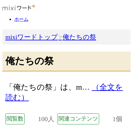
ホーム
mixiワードトップ
俺たちの祭
俺たちの祭
「俺たちの祭」は、m…
（全文を
読む）
100人
1個
閲覧数
関連コンテンツ