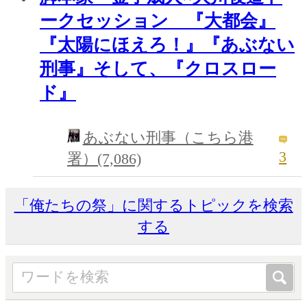
ークセッション 『大都会』
『太陽にほえろ！』『あぶない
刑事』そして、『クロスロー
ド』
あぶない刑事（こちら港
3
署）(7,086)
「俺たちの祭」に関するトピックを検索
する