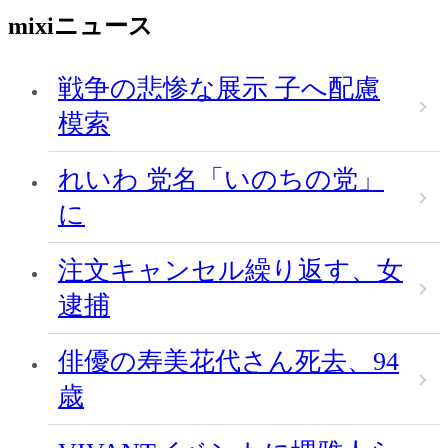
mixiニュース
戦争の悲惨な展示 子へ配慮
模索
れいわ 党名「いのちの党」
に
注文キャンセル繰り返す、女
逮捕
俳優の寿美花代さん死去、94
歳