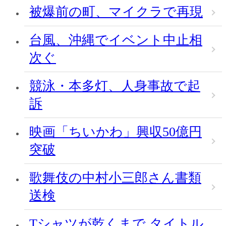
被爆前の町、マイクラで再現
台風、沖縄でイベント中止相
次ぐ
競泳・本多灯、人身事故で起
訴
映画「ちいかわ」興収50億円
突破
歌舞伎の中村小三郎さん書類
送検
Tシャツが乾くまで タイトル