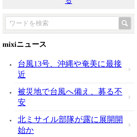
る
mixiニュース
台風13号、沖縄や奄美に最接
近
被災地で台風へ備え、募る不
安
北ミサイル部隊が露に展開開
始か