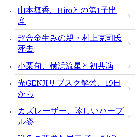
山本舞香、Hiroとの第1子出
産
超合金生みの親・村上克司氏
死去
小栗旬、横浜流星と初共演
光GENJIサブスク解禁、19日
から
カズレーザー、珍しいパープ
ル姿