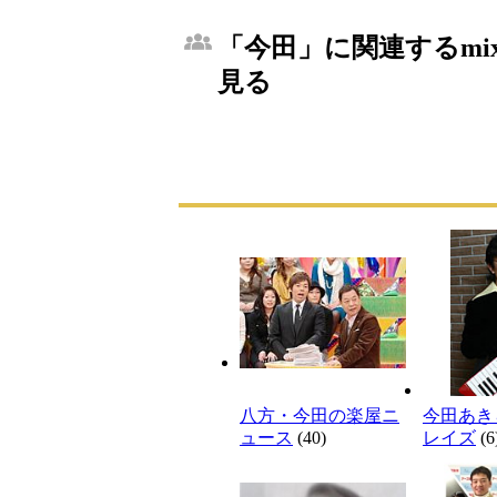
「今田」に関連するmi
見る
八方・今田の楽屋ニ
今田あき
ュース
(40)
レイズ
(6