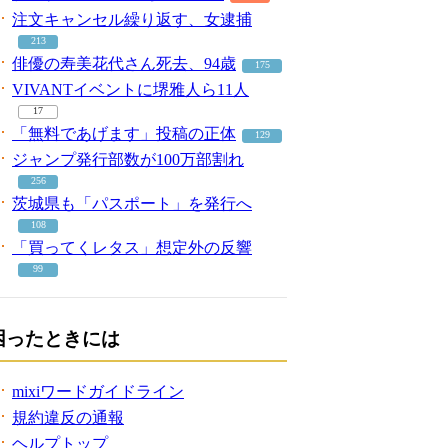
注文キャンセル繰り返す、女逮捕
213
俳優の寿美花代さん死去、94歳
175
VIVANTイベントに堺雅人ら11人
17
「無料であげます」投稿の正体
129
ジャンプ発行部数が100万部割れ
256
茨城県も「パスポート」を発行へ
108
「買ってくレタス」想定外の反響
99
困ったときには
mixiワードガイドライン
規約違反の通報
ヘルプトップ