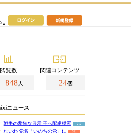
へ
閲覧数
関連コンテンツ
848
24
人
個
mixiニュース
戦争の悲惨な展示 子へ配慮模索
212
れいわ 党名「いのちの党」に
311