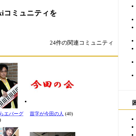
xiコミュニティを
24件の関連コミュニティ
らエバーグ
苗字が今田の人
(40)
)