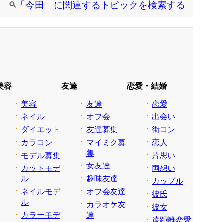
「今田」に関連するトピックを検索する
美容
友達
恋愛・結婚
美容
友達
恋愛
ネイル
オフ会
出会い
ダイエット
友達募集
街コン
カラコン
マイミク募
恋人
集
モデル募集
片思い
女友達
カットモデ
両想い
ル
趣味友達
カップル
ネイルモデ
オフ会友達
彼氏
ル
カラオケ友
彼女
カラーモデ
達
遠距離恋愛