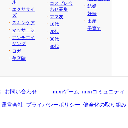
ル
コスプレ合
結婚
エクササイ
わせ募集
妊娠
ズ
ママ友
出産
スキンケア
10代
子育て
マッサージ
20代
アンチエイ
30代
ジング
40代
ヨガ
美容院
ス
お問い合わせ
mixiゲーム
mixiコミュニティ
運営会社
プライバシーポリシー
健全化の取り組み