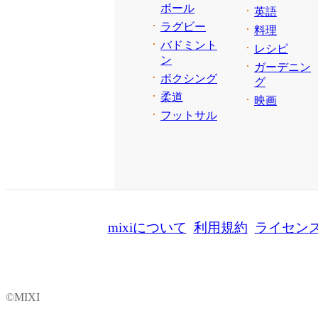
ボール
英語
ラグビー
料理
バドミント
レシピ
ン
ガーデニン
ボクシング
グ
柔道
映画
フットサル
mixiについて
利用規約
ライセン
©MIXI