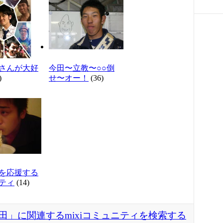
さんが大好
今田〜立教〜○○倒
)
せ〜オー！
(36)
を応援する
ティ
(14)
田」に関連するmixiコミュニティを検索する