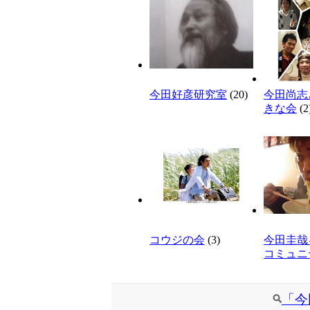
今田好彦研究室
(20)
今田尚志
きな会
(2
コウジの会
(3)
今田圭哉
コミュニ
「今