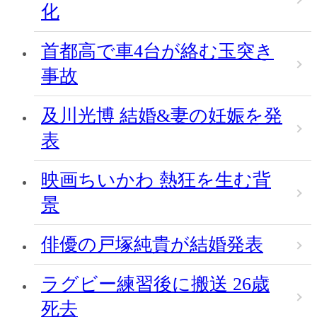
化
首都高で車4台が絡む玉突き
事故
及川光博 結婚&妻の妊娠を発
表
映画ちいかわ 熱狂を生む背
景
俳優の戸塚純貴が結婚発表
ラグビー練習後に搬送 26歳
死去