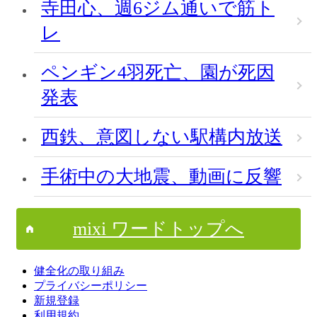
寺田心、週6ジム通いで筋ト
レ
ペンギン4羽死亡、園が死因
発表
西鉄、意図しない駅構内放送
手術中の大地震、動画に反響
mixi ワードトップへ
健全化の取り組み
プライバシーポリシー
新規登録
利用規約