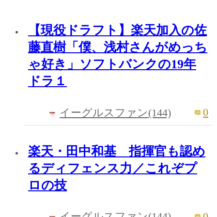
【現役ドラフト】楽天加入の佐
藤直樹「僕、浅村さんがめっち
ゃ好き」ソフトバンクの19年
ドラ１
0
イーグルスファン(144)
楽天・田中和基 指揮官も認め
るディフェンス力／これぞプ
ロの技
0
イーグルスファン(144)