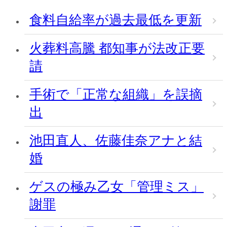
食料自給率が過去最低を更新
火葬料高騰 都知事が法改正要
請
手術で「正常な組織」を誤摘
出
池田直人、佐藤佳奈アナと結
婚
ゲスの極み乙女「管理ミス」
謝罪