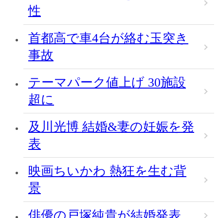
性
首都高で車4台が絡む玉突き
事故
テーマパーク値上げ 30施設
超に
及川光博 結婚&妻の妊娠を発
表
映画ちいかわ 熱狂を生む背
景
俳優の戸塚純貴が結婚発表