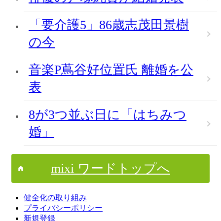
「要介護5」86歳志茂田景樹
の今
音楽P蔦谷好位置氏 離婚を公
表
8が3つ並ぶ日に「はちみつ
婚」
mixi ワードトップへ
健全化の取り組み
プライバシーポリシー
新規登録