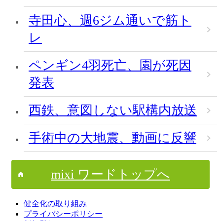
寺田心、週6ジム通いで筋ト
レ
ペンギン4羽死亡、園が死因
発表
西鉄、意図しない駅構内放送
手術中の大地震、動画に反響
mixi ワードトップへ
健全化の取り組み
プライバシーポリシー