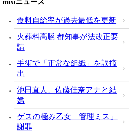
mixiニュース
食料自給率が過去最低を更新
火葬料高騰 都知事が法改正要
請
手術で「正常な組織」を誤摘
出
池田直人、佐藤佳奈アナと結
婚
ゲスの極み乙女「管理ミス」
謝罪