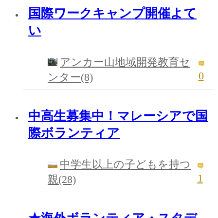
国際ワークキャンプ開催よて
い
アンカー山地域開発教育セ
0
ンター(8)
中高生募集中！マレーシアで国
際ボランティア
中学生以上の子どもを持つ
1
親(28)