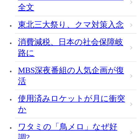
全文
東北三大祭り、クマ対策入念
消費減税、日本の社会保障岐
路に
MBS深夜番組の人気企画が復
活
使用済みロケットが月に衝突
か
ワタミの「鳥メロ」なぜ好
調?