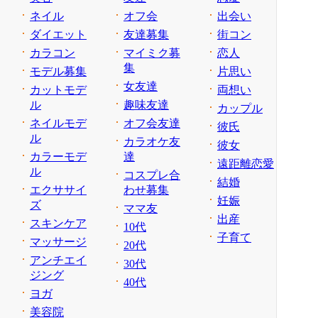
ネイル
オフ会
出会い
ダイエット
友達募集
街コン
カラコン
マイミク募
恋人
集
モデル募集
片思い
女友達
カットモデ
両想い
ル
趣味友達
カップル
ネイルモデ
オフ会友達
彼氏
ル
カラオケ友
彼女
カラーモデ
達
遠距離恋愛
ル
コスプレ合
結婚
エクササイ
わせ募集
妊娠
ズ
ママ友
出産
スキンケア
10代
子育て
マッサージ
20代
アンチエイ
30代
ジング
40代
ヨガ
美容院