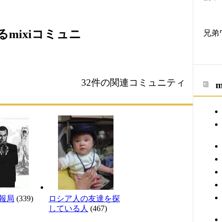
mixiコミュニ
兄弟
32件の関連コミュニティ
報局
(339)
ロシア人の友達を探
している人
(467)