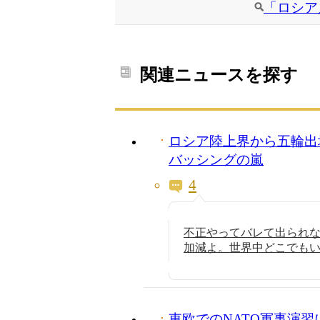
「ロシア
関連ニュースを探す
ロシア陸上界から五輪出
バッシングの嵐
4
不正やってバレて出られ
加減よ。世界中どこでも
東欧でのNATO軍事演