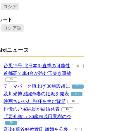
ロシア
ワード
ロシア語
mixiニュース
台風15号 北日本を直撃の可能性
45
首都高で車4台が絡む玉突き事故
25
テーマパーク値上げ 30施設超に
76
及川光博 結婚&妻の妊娠を発表
141
映画ちいかわ 熱狂を生む背景
16
俳優の戸塚純貴が結婚発表
15
「要介護5」86歳志茂田景樹の今
50
音楽P蔦谷好位置氏 離婚を公表
3