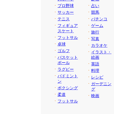
プロ野球
占い
サッカー
競馬
テニス
パチンコ
フィギュア
ゲーム
スケート
旅行
フットサル
写真
卓球
カラオケ
ゴルフ
イラスト・
バスケット
絵画
ボール
英語
ラグビー
料理
バドミント
レシピ
ン
ガーデニン
ボクシング
グ
柔道
映画
フットサル