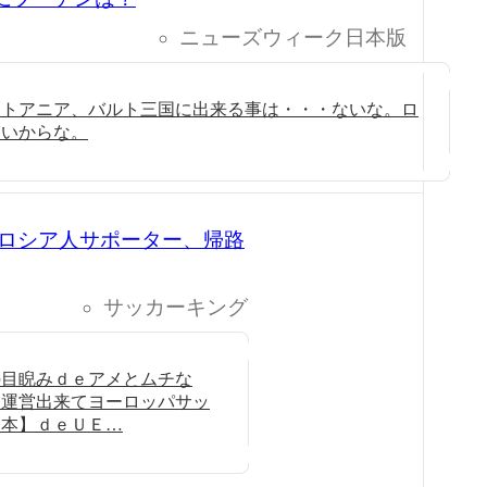
ニューズウィーク日本版
リトアニア、バルト三国に出来る事は・・・ないな。ロ
ないからな。
ロシア人サポーター、帰路
サッカーキング
の目睨みｄｅアメとムチな
ー運営出来てヨーロッパサッ
日本】ｄｅＵＥ…