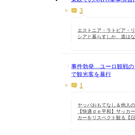
3
エストニア・ラトビア・
シアと暮らすしか、道は
事件勃発…ユーロ観戦の
で観光客を暴行
1
ヤッパおもてなし＆他人
【快適ｄｅ平和】サッカ
カーをリスペクト観る【