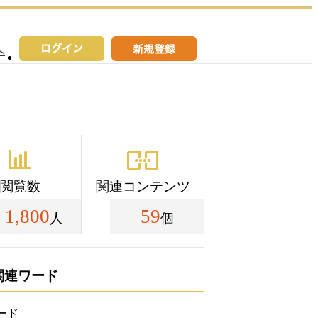
へ
閲覧数
関連コンテンツ
1,800
59
人
個
関連ワード
ード