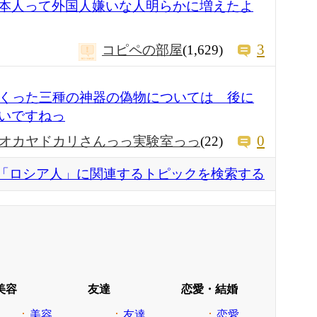
本人って外国人嫌いな人明らかに増えたよ
3
コピペの部屋
(1,629)
おくった三種の神器の偽物については 後に
いですねっ
0
オカヤドカリさんっっ実験室っっ
(22)
「ロシア人」に関連するトピックを検索する
美容
友達
恋愛・結婚
美容
友達
恋愛