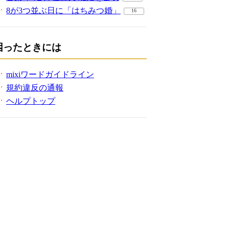
8が3つ並ぶ日に「はちみつ婚」
16
困ったときには
mixiワードガイドライン
規約違反の通報
ヘルプトップ