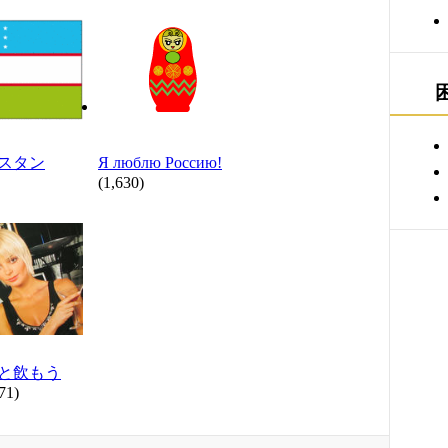
スタン
Я люблю Poccию!
(1,630)
と飲もう
71)