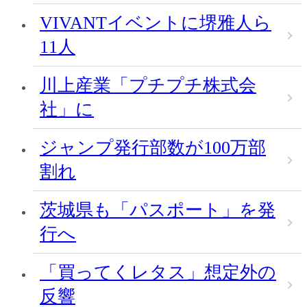
VIVANTイベントに堺雅人ら
11人
川上産業「プチプチ株式会
社」に
ジャンプ発行部数が100万部
割れ
茨城県も「パスポート」を発
行へ
「買ってくレタス」想定外の
反響