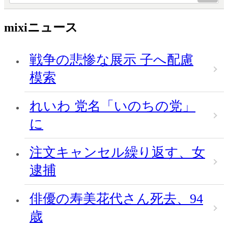
mixiニュース
戦争の悲惨な展示 子へ配慮
模索
れいわ 党名「いのちの党」
に
注文キャンセル繰り返す、女
逮捕
俳優の寿美花代さん死去、94
歳