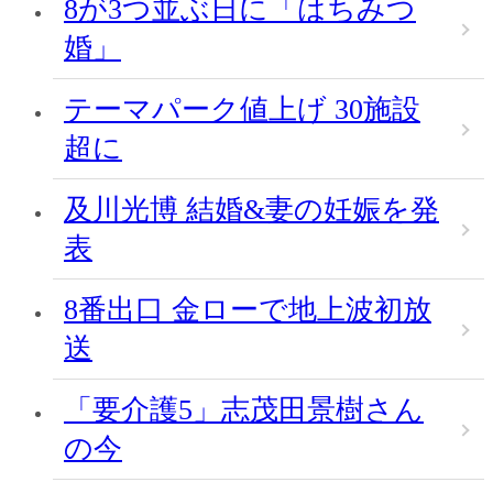
8が3つ並ぶ日に「はちみつ
婚」
テーマパーク値上げ 30施設
超に
及川光博 結婚&妻の妊娠を発
表
8番出口 金ローで地上波初放
送
「要介護5」志茂田景樹さん
の今