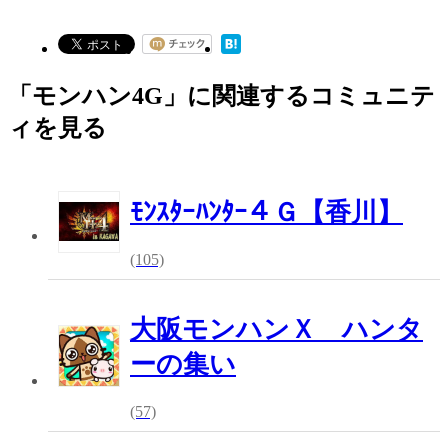
「モンハン4G」に関連するコミュニテ
ィを見る
ﾓﾝｽﾀｰﾊﾝﾀｰ４Ｇ【香川】
(105)
大阪モンハンＸ ハンタ
ーの集い
(57)