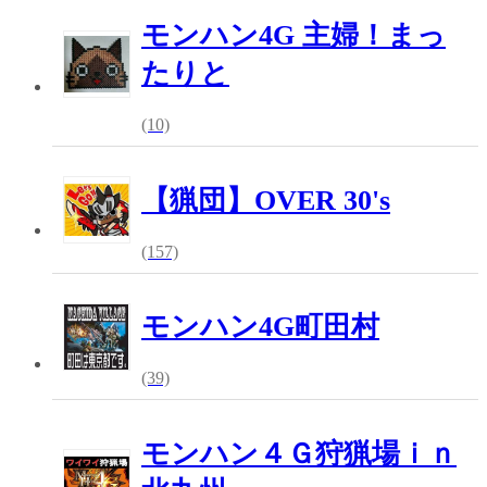
モンハン4G 主婦！まっ
たりと
(10)
【猟団】OVER 30's
(157)
モンハン4G町田村
(39)
モンハン４Ｇ狩猟場ｉｎ