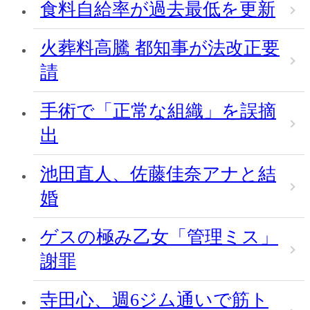
食料自給率が過去最低を更新
火葬料高騰 都知事が法改正要
請
手術で「正常な組織」を誤摘
出
池田直人、佐藤佳奈アナと結
婚
ゲスの極み乙女「管理ミス」
謝罪
寺田心、週6ジム通いで筋ト