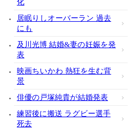
化
居眠りしオーバーラン 過去
にも
及川光博 結婚&妻の妊娠を発
表
映画ちいかわ 熱狂を生む背
景
俳優の戸塚純貴が結婚発表
練習後に搬送 ラグビー選手
死去