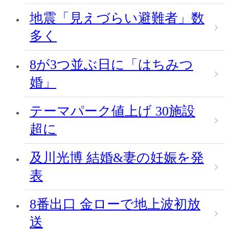
地震「見えづらい避難者」数
多く
8が3つ並ぶ日に「はちみつ
婚」
テーマパーク値上げ 30施設
超に
及川光博 結婚&妻の妊娠を発
表
8番出口 金ローで地上波初放
送