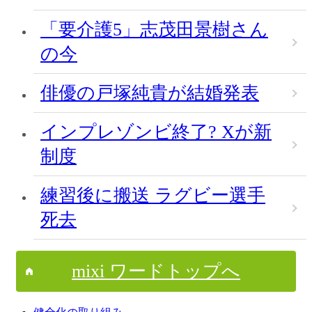
「要介護5」志茂田景樹さん
の今
俳優の戸塚純貴が結婚発表
インプレゾンビ終了? Xが新
制度
練習後に搬送 ラグビー選手
死去
mixi ワードトップへ