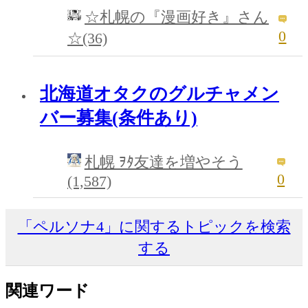
☆札幌の『漫画好き』さん
0
☆(36)
北海道オタクのグルチャメン
バー募集(条件あり)
札幌 ｦﾀ友達を増やそう
0
(1,587)
「ペルソナ4」に関するトピックを検索
する
関連ワード