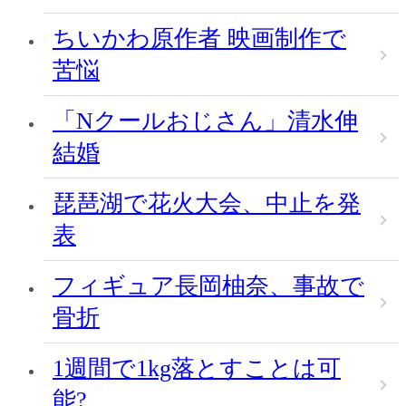
ちいかわ原作者 映画制作で
苦悩
「Nクールおじさん」清水伸
結婚
琵琶湖で花火大会、中止を発
表
フィギュア長岡柚奈、事故で
骨折
1週間で1kg落とすことは可
能?