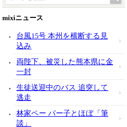
mixiニュース
台風15号 本州を横断する見
込み
両陛下、被災した熊本県に金
一封
生徒送迎中のバス 追突して
逃走
林家ペー パー子とほぼ「筆
談」