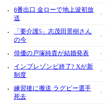
8番出口 金ローで地上波初放
送
「要介護5」志茂田景樹さん
の今
俳優の戸塚純貴が結婚発表
インプレゾンビ終了? Xが新
制度
練習後に搬送 ラグビー選手
死去