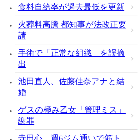
食料自給率が過去最低を更新
火葬料高騰 都知事が法改正要
請
手術で「正常な組織」を誤摘
出
池田直人、佐藤佳奈アナと結
婚
ゲスの極み乙女「管理ミス」
謝罪
寺田心、週6ジム通いで筋ト